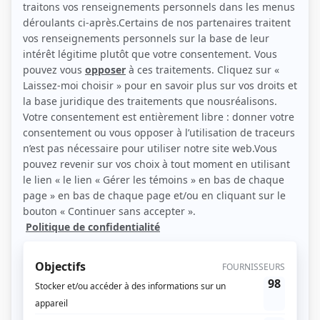
Contributions
Lou et Sophie
Producteur
Lou et Sophie
Producteur exécutif
Faux départs
Producteur
Faux départs
Producteur exécutif
Ils vécurent heureux
Producteur
Je te tiens
Producteur
In Memoriam
Producteur
De Pierre en fille
Producteur
De Pierre en fille
Producteur exécutif
Chouchou
Producteur