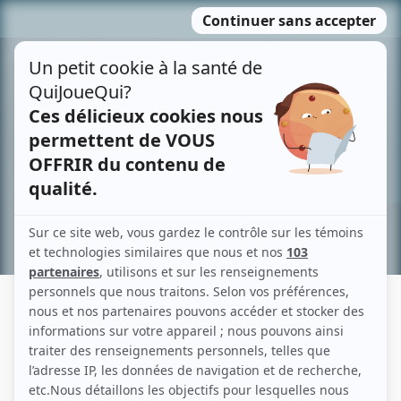
Passer
MENU
au
contenu
Recherche avancée »
VICKY BOUNADÈRE
Liens
Fiche de Vicky Bounadère sur Showbizz.net