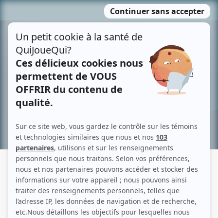
Passer
MENU
au
contenu
Recherche avancée »
ULLA MORELAND
Liens
Fiche de Ulla Moreland sur Showbizz.net