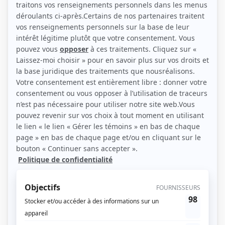
(Source: Karl Jessy Jomphe / Séries Plus)
Liens
Fiche de Uapeshkuss Thernish sur Showbizz.net
Personnages
Anticosti
(
Maikan Fontaine
)
Sioui-Bacon, Les
(
David
)
30 vies
(
Danny Constant
2016
)