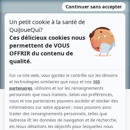
Passer
MENU
au
contenu
Recherche avancée »
UAPESHKUSS THERNISH