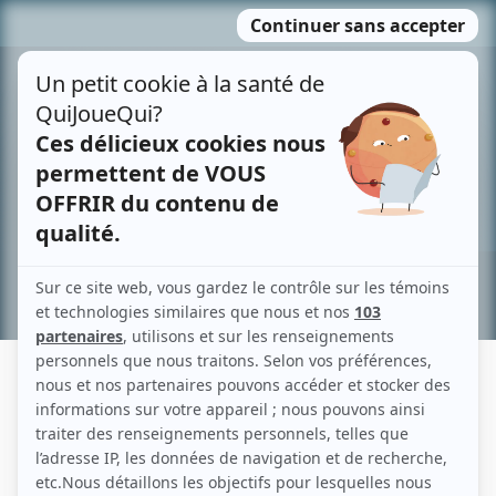
Passer
MENU
au
contenu
Recherche avancée »
TOMMY DES ROSIERS
Liens
Fiche de Tommy Des Rosiers sur Showbizz.net