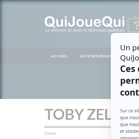
Passer
au
contenu
ACCUEIL
LISTE DES OEUVRES
LIS
TOBY ZELDIN
Liens