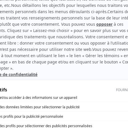
Urban Angel
Auteur
rd Therrien carbure à son petit écran. Celui qu’on surnomme parfois «l’encyclopédie 
1996 à 2001. Sa spécialité: la télé québécoise. On peut l’entendre régulièrement