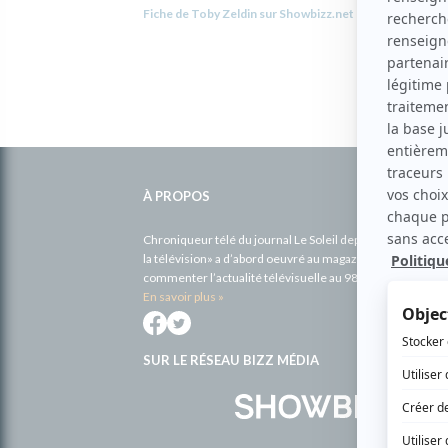
Fiche de Toby Zeldin sur Showbizz.net
Informations
complémentaires
À PROPOS
Chroniqueur télé du journal Le Soleil depuis 2001, Richa
la télévision» a d’abord oeuvré au magazine TV Hebdo de 
commenter l’actualité télévisuelle au 98,5.
En savoir plus »
SUR LE RÉSEAU BIZZ MÉDIA