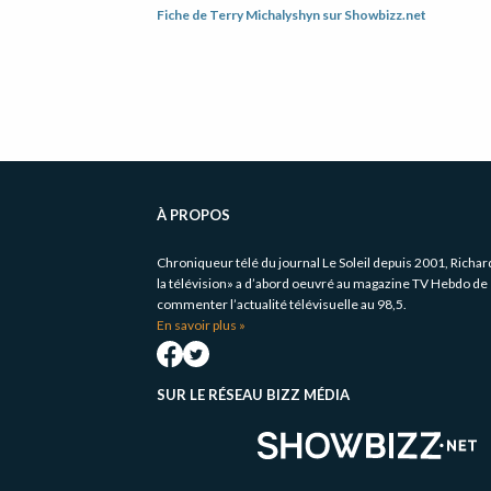
Fiche de Terry Michalyshyn sur Showbizz.net
Informations
complémentaires
À PROPOS
Chroniqueur télé du journal Le Soleil depuis 2001, Richa
la télévision» a d’abord oeuvré au magazine TV Hebdo de 
commenter l’actualité télévisuelle au 98,5.
En savoir plus »
SUR LE RÉSEAU BIZZ MÉDIA