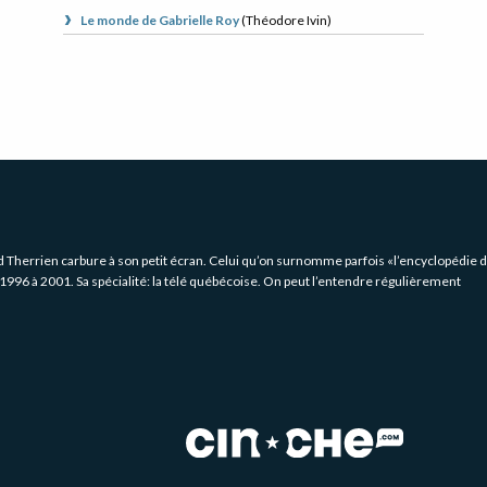
Le monde de Gabrielle Roy
(
Théodore Ivin
)
rd Therrien carbure à son petit écran. Celui qu’on surnomme parfois «l’encyclopédie 
1996 à 2001. Sa spécialité: la télé québécoise. On peut l’entendre régulièrement