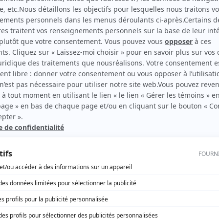
Duplessis
(
Jim Kilpatrick
)
rd Therrien carbure à son petit écran. Celui qu’on surnomme parfois «l’encyclopédie 
1996 à 2001. Sa spécialité: la télé québécoise. On peut l’entendre régulièrement