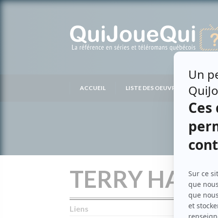
Passer
au
contenu
ACCUEIL
LISTE DES OEUVRES
LIS
TERRY HAIG
Liens