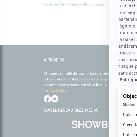
Fiche de Terry Haig sur Showbizz.net
Informations
complémentaires
À PROPOS
Chroniqueur télé du journal Le Soleil depuis 2001, Richa
la télévision» a d’abord oeuvré au magazine TV Hebdo de 
commenter l’actualité télévisuelle au 98,5.
En savoir plus »
SUR LE RÉSEAU BIZZ MÉDIA