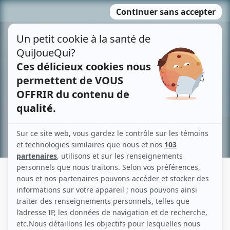
Passer
MENU
au
contenu
Recherche avancée »
TÉRÉSA SETTICASI
Liens
Fiche de Térésa Setticasi sur Showbizz.net