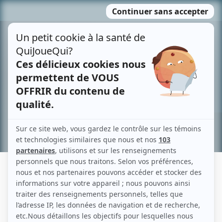
Passer
MENU
au
contenu
Recherche avancée »
TAMARA MOULIN
Liens
Fiche de Tamara Moulin sur Showbizz.net