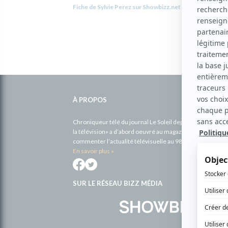
Fiche de Sylvie Perez sur Showbizz.net
Informations
complémentaires
À PROPOS
Chroniqueur télé du journal Le Soleil depuis 2001, Richa
la télévision» a d’abord oeuvré au magazine TV Hebdo de 
commenter l’actualité télévisuelle au 98,5.
En savoir plus »
SUR LE RÉSEAU BIZZ MÉDIA