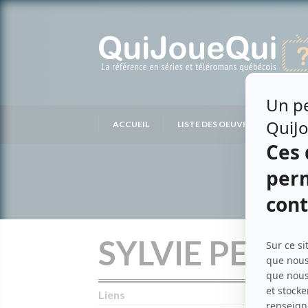
Passer
au
contenu
ACCUEIL
LISTE DES OEUVRES
LIS
SYLVIE PERE
Liens