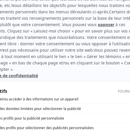
Un gars, une fille
Auteur
rd Therrien carbure à son petit écran. Celui qu’on surnomme parfois «l’encyclopédie 
1996 à 2001. Sa spécialité: la télé québécoise. On peut l’entendre régulièrement