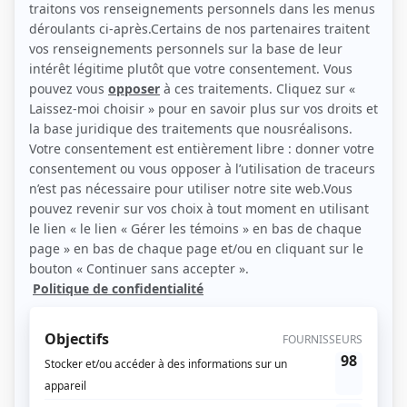
(Source: Photo: Première scène)
Liens
Fiche de Sylvie Katherine Bouchard sur Showbizz.net
Personnages
Tranches de vie
(
Marie
)