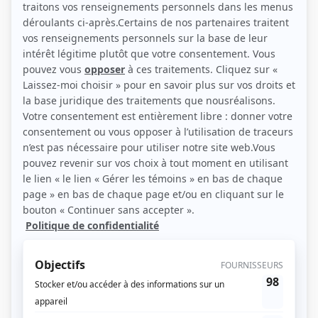
(Source: Patrick Lamarche / Showbizz.net)
Liens
Fiche de Sylvie Fréchette sur Showbizz.net
Contributions
Tranches de vie
Producteur délégué
Bonjour Madame Croque-Cerise
Auteur