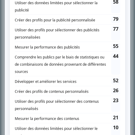
son petit écran. Celui qu’on surnomme parfois «l’encyclopédie de la
télévision» a d’abord oeuvré au magazine TV Hebdo de 1996 à 2001. Sa
spécialité: la télé québécoise. On peut l’entendre régulièrement commenter
l’actualité télévisuelle au 98,5.
En savoir plus »
SUR LE RÉSEAU BIZZ MÉDIA
PLAN DU SITE
Accueil
Liste des oeuvres
Liste des comédiens
Recherche avancée
À propos