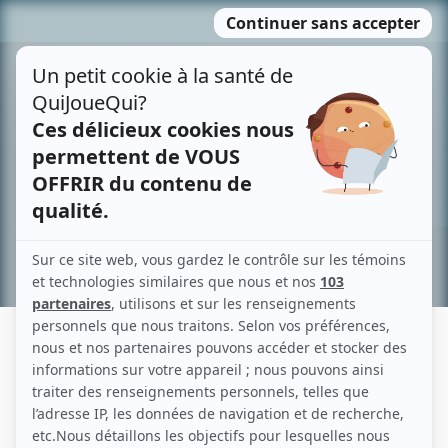
Passer
MENU
au
contenu
Recherche avancée »
SYLVIE DENIS
Liens
Fiche de Sylvie Denis sur Showbizz.net