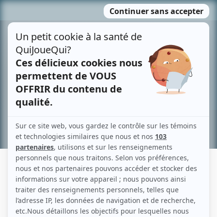
Passer
MENU
au
contenu
Recherche avancée »
SYLVIE CHOQUETTE
Liens
Fiche de Sylvie Choquette sur Showbizz.net