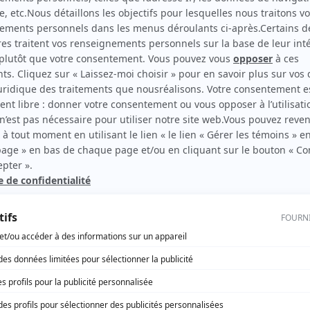
Moi et l'autre... II
(
Le photographe
)
rd Therrien carbure à son petit écran. Celui qu’on surnomme parfois «l’encyclopédie 
1996 à 2001. Sa spécialité: la télé québécoise. On peut l’entendre régulièrement