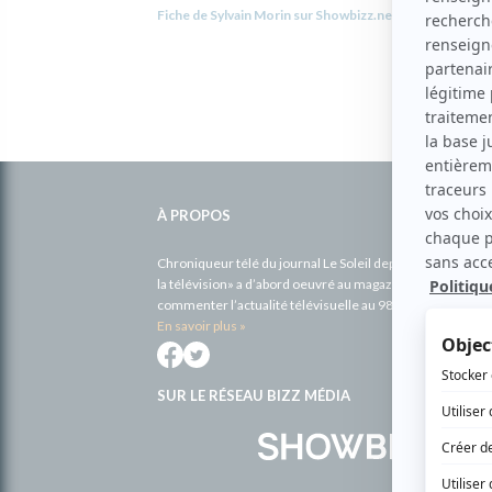
Fiche de Sylvain Morin sur Showbizz.net
Informations
complémentaires
À PROPOS
Chroniqueur télé du journal Le Soleil depuis 2001, Richa
la télévision» a d’abord oeuvré au magazine TV Hebdo de 
commenter l’actualité télévisuelle au 98,5.
En savoir plus »
SUR LE RÉSEAU BIZZ MÉDIA