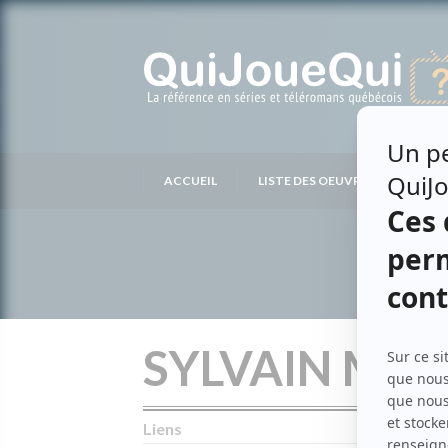
Passer
au
contenu
ACCUEIL
LISTE DES OEUVRES
LIS
SYLVAIN MO
Liens