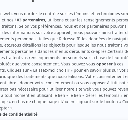
Eaux turbulentes
(
Propriétaire motel
2025
)
Toi & moi
(
Robert Guertin
2015
)
11 Somerset
(
Journaliste
)
Diva
(
Agent de Clara
)
Scoop
(
Jim Michael
)
rd Therrien carbure à son petit écran. Celui qu’on surnomme parfois «l’encyclopédie 
1996 à 2001. Sa spécialité: la télé québécoise. On peut l’entendre régulièrement