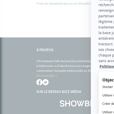
Fiche de Sylvain Bergeron sur Showbizz.net
Informations
complémentaires
À PROPOS
Chroniqueur télé du journal Le Soleil depuis 2001, Richa
la télévision» a d’abord oeuvré au magazine TV Hebdo de 
commenter l’actualité télévisuelle au 98,5.
En savoir plus »
SUR LE RÉSEAU BIZZ MÉDIA