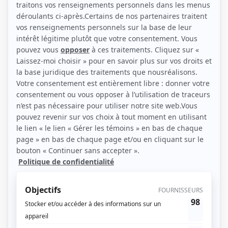
(Photo: Agence Ginette Achim)
Liens
Fiche de Suzanne Léveillé sur Showbizz.net
Personnages
Urgence
(
Détective enragée
)