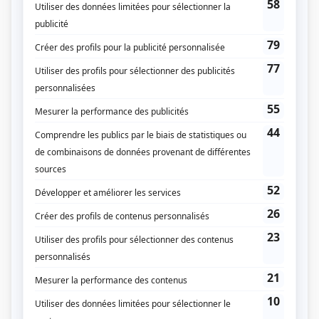
Moi et l'autre... II
(
Infirmière
)
Ent'Cadieux
(
Lison Dubé
)
Sous un ciel variable
(
Cliente
)
Entre chien et loup
(
Marilou Bernier
1985
-
1992
)
Son dernier rôle
(
Rôle inconnu
)
Oufs
(
Voix
)
Terre humaine
(
Mireille Dutilly
)
Animagerie
(
Voix
)
Autres contributions
Animagerie
Autrice