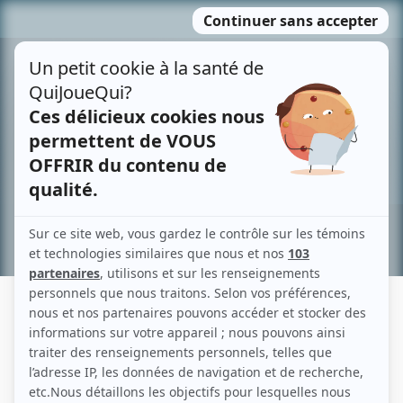
Passer
MENU
au
contenu
Recherche avancée »
STEVE WENER
Liens
Fiche de Steve Wener sur Showbizz.net