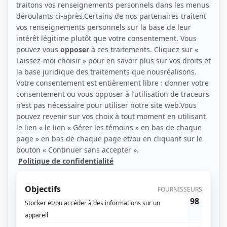
(Source: TVA / BertExertier)
Liens
Fiche de Stéphane Prescott sur Showbizz.net