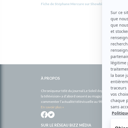
Fiche de Stéphane Mercure sur Showbizz.net
Informations
complémentaires
À PROPOS
Chroniqueur télé du journal Le Soleil depuis 2001, Richa
la télévision» a d’abord oeuvré au magazine TV Hebdo de 
commenter l’actualité télévisuelle au 98,5.
En savoir plus »
SUR LE RÉSEAU BIZZ MÉDIA