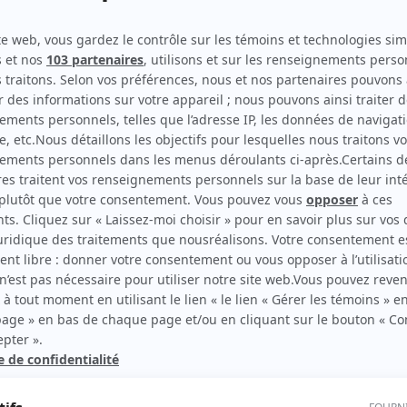
STAT
(
Martin L'Écuyer
2025
)
Groupe de soutien
(
Membre du groupe des AA
)
Désobéir: le choix de Chantale Daigle
(
Chauffeur de taxi
)
Détox
(
Enquêteur
)
rd Therrien carbure à son petit écran. Celui qu’on surnomme parfois «l’encyclopédie 
1996 à 2001. Sa spécialité: la télé québécoise. On peut l’entendre régulièrement