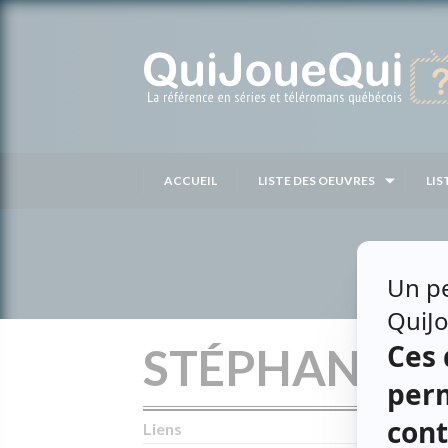
Passer
au
contenu
ACCUEIL
LISTE DES OEUVRES
LIS
STÉPHANE M
Liens