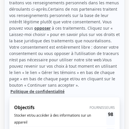
(Source: Showbizz.net / Patrick Lamarche)
Liens
Fiche de Stéphane Lafleur sur Showbizz.net
Contributions
Chef d'orchestre
Idéateur
Chef d'orchestre
Réalisateur
Chef d'orchestre
Scénariste