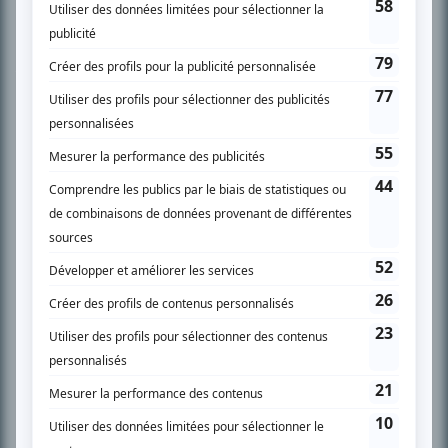
À PROPOS
Chroniqueur télé du journal Le Soleil depuis 2001, Richard Therrien carbure à
son petit écran. Celui qu’on surnomme parfois «l’encyclopédie de la
télévision» a d’abord oeuvré au magazine TV Hebdo de 1996 à 2001. Sa
spécialité: la télé québécoise. On peut l’entendre régulièrement commenter
l’actualité télévisuelle au 98,5.
En savoir plus »
SUR LE RÉSEAU BIZZ MÉDIA
PLAN DU SITE
Accueil
Liste des oeuvres
Liste des comédiens