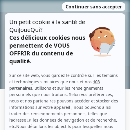
Passer
MENU
au
contenu
Recherche avancée »
STÉPHANE JACQUES II
Liens
Fiche de Stéphane Jacques II sur Showbizz.net