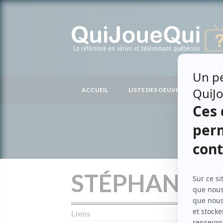
Passer
au
contenu
ACCUEIL
LISTE DES OEUVRES
LIS
STÉPHANE B
Liens