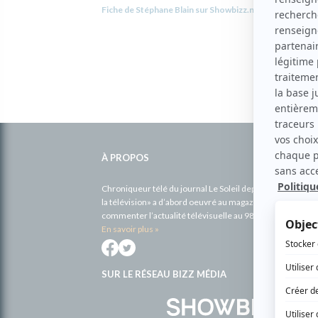
Fiche de Stéphane Blain sur Showbizz.net
Informations
complémentaires
À PROPOS
Chroniqueur télé du journal Le Soleil depuis 2001, Richa
la télévision» a d’abord oeuvré au magazine TV Hebdo de 
commenter l’actualité télévisuelle au 98,5.
En savoir plus »
SUR LE RÉSEAU BIZZ MÉDIA