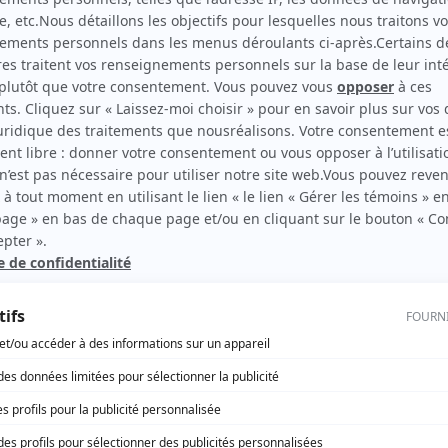
Mea Culpa
(
Gardien de prison
2026
)
L'heure bleue
(
Alain Tourigny
2019
)
rd Therrien carbure à son petit écran. Celui qu’on surnomme parfois «l’encyclopédie 
1996 à 2001. Sa spécialité: la télé québécoise. On peut l’entendre régulièrement