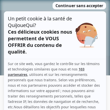
Passer
MENU
au
contenu
Recherche avancée »
SIMON QUEVILLON-LOISELLE