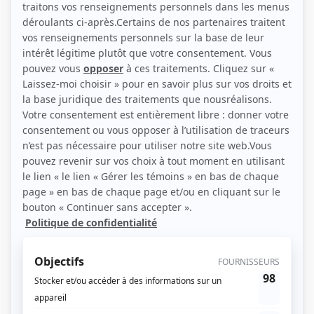
(Source: YouTube)
Liens
Fiche de Simon Quevillon-Loiselle sur Showbizz.net
Personnages
Formule 1
(
Éric Hardy
)