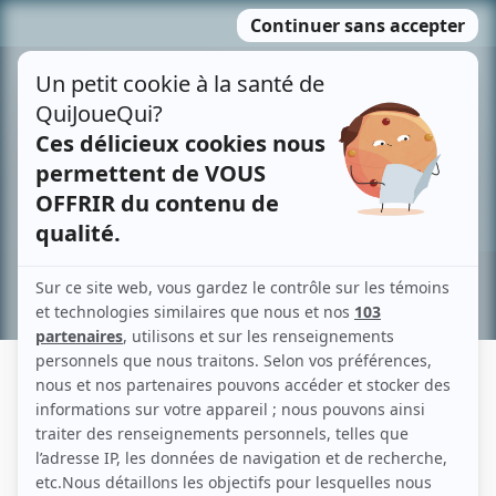
Passer
MENU
au
contenu
Recherche avancée »
SHOSHANA WILDER