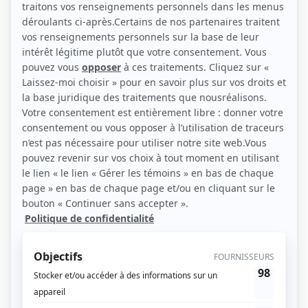
(Source: )
Liens
Fiche de Shoshana Wilder sur Showbizz.net
Personnages
L'empereur
(
Allison Walton
)