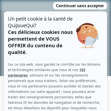
Passer
MENU
au
contenu
Recherche avancée »
SHANE SIMMONS
Liens
Fiche de Shane Simmons sur Showbizz.net