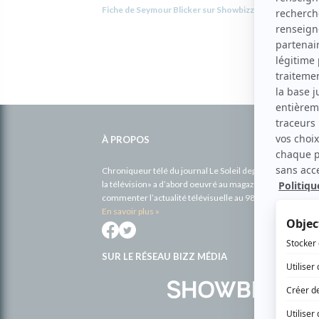
Fiche de Seymour Blicker sur Showbizz.net
Informations
complémentaires
À PROPOS
Chroniqueur télé du journal Le Soleil depuis 2001, Richa
la télévision» a d’abord oeuvré au magazine TV Hebdo de 
commenter l’actualité télévisuelle au 98,5.
En savoir plus »
SUR LE RÉSEAU BIZZ MÉDIA