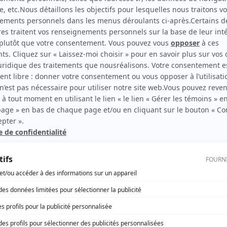
Urban Angel
Auteur
rd Therrien carbure à son petit écran. Celui qu’on surnomme parfois «l’encyclopédie 
1996 à 2001. Sa spécialité: la télé québécoise. On peut l’entendre régulièrement