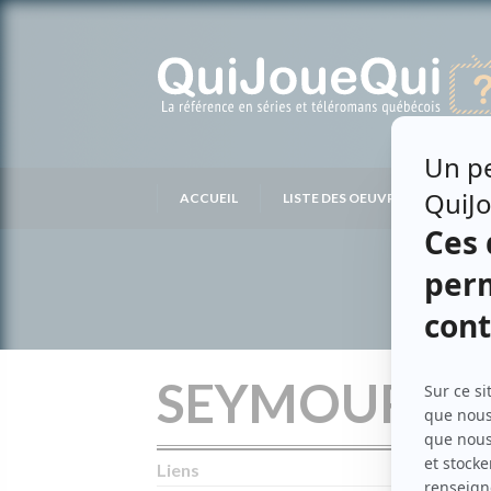
Passer
au
contenu
ACCUEIL
LISTE DES OEUVRES
LIS
SEYMOUR BL
Liens