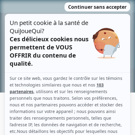
Passer
MENU
au
contenu
Recherche avancée »
SERGE BOUTIN
Liens
Fiche de Serge Boutin sur Showbizz.net