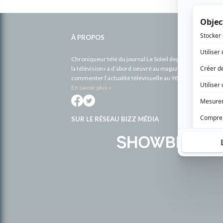
Informations
complémentaires
À PROPOS
Chroniqueur télé du journal Le Soleil depuis 2001, Richa
la télévision» a d’abord oeuvré au magazine TV Hebdo de 
commenter l’actualité télévisuelle au 98,5.
En savoir plus »
SUR LE RÉSEAU BIZZ MÉDIA