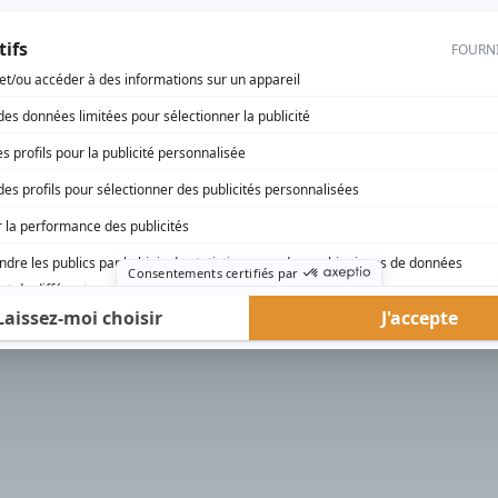
rd Therrien carbure à son petit écran. Celui qu’on surnomme parfois «l’encyclopédie 
1996 à 2001. Sa spécialité: la télé québécoise. On peut l’entendre régulièrement