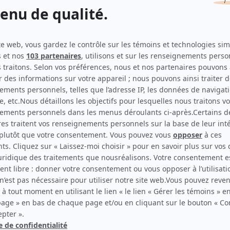
Les Bobos
(
Sébastien Benoit
)