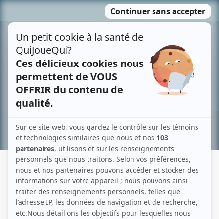
Passer
MENU
au
contenu
Recherche avancée »
SASHA LOUIS LÉGER
Liens
Fiche de Sasha Louis Léger sur Showbizz.net