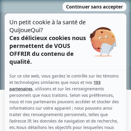
Passer
MENU
au
contenu
Recherche avancée »
SARAH VILLENEUVE-DESJARDINS
Liens
Fiche de Sarah Villeneuve-Desjardins sur Showbizz.net