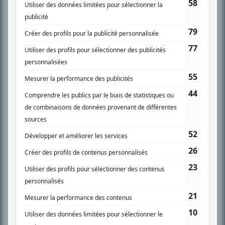
l’actualité télévisuelle au 98,5.
En savoir plus »
SUR LE RÉSEAU BIZZ MÉDIA
PLAN DU SITE
Accueil
Liste des oeuvres
Liste des comédiens
Recherche avancée
À propos
Nous contacter
Termes et conditions