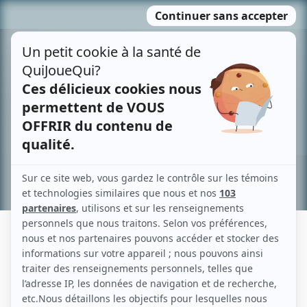
Passer
MENU
au
contenu
Recherche avancée »
SARAH LEFEBVRE
Liens
Fiche de Sarah Lefebvre sur Showbizz.net