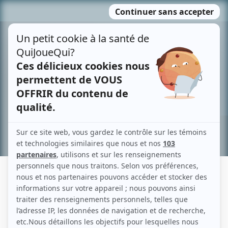
Passer
MENU
au
contenu
Recherche avancée »
SANDRINE VIGER-BEAULIEU
Liens
Fiche de Sandrine Viger-Beaulieu sur Showbizz.net