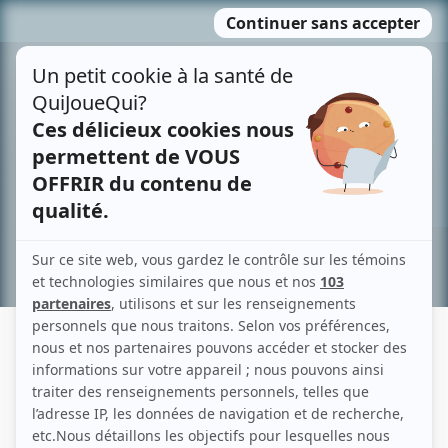
Passer
MENU
au
contenu
Recherche avancée »
SANDRA LARONDE
Liens
Fiche de Sandra Laronde sur Showbizz.net