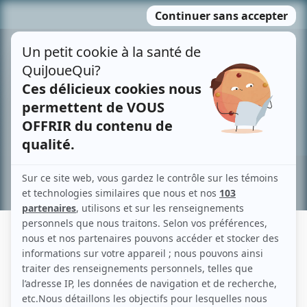
Passer
MENU
au
contenu
Recherche avancée »
SAMUEL SAUVAGEAU
Liens
Fiche de Samuel Sauvageau sur Showbizz.net