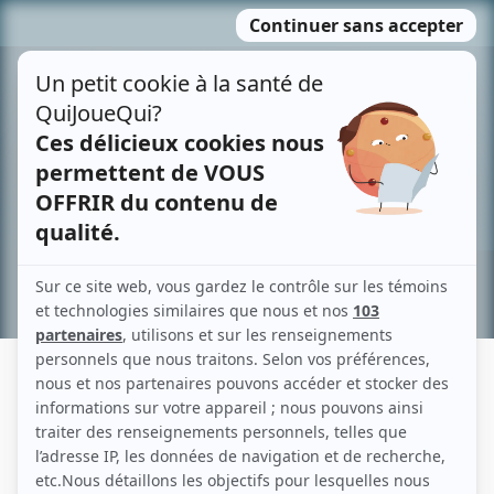
Passer
MENU
au
contenu
Recherche avancée »
SABINE KARSENTI