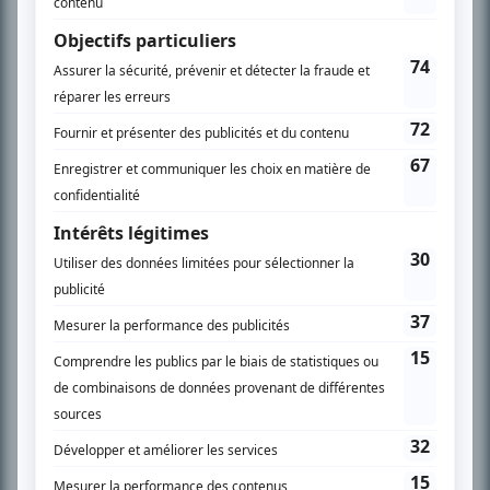
spécialité: la télé québécoise. On peut l’entendre régulièrement commenter
l’actualité télévisuelle au 98,5.
En savoir plus »
SUR LE RÉSEAU BIZZ MÉDIA
PLAN DU SITE
Accueil
Liste des oeuvres
Liste des comédiens
Recherche avancée
À propos
Nous contacter