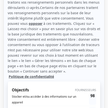
(Source: Photo: Maxime Côté)
Liens
Fiche de Sabine Karsenti sur Showbizz.net
Personnages
Catastrophe
(
Laetitia
)