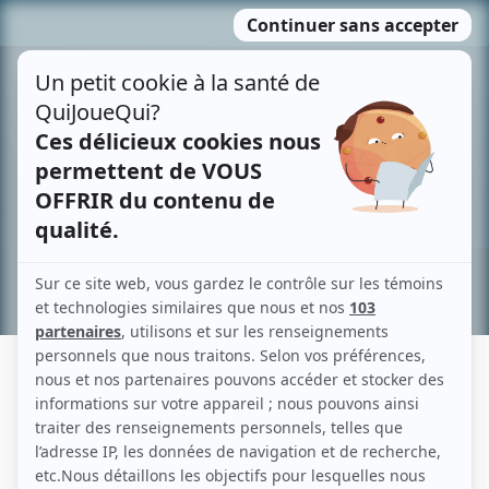
Passer
MENU
au
contenu
Recherche avancée »
RYAN COOLEY
Liens
Fiche de Ryan Cooley sur Showbizz.net