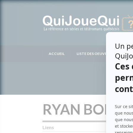
Passer
au
contenu
ACCUEIL
LISTE DES OEUVRES
LIS
RYAN BOMM
Liens