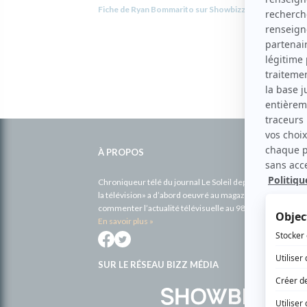
Fiche de Ryan Bommarito sur Showbizz.net
Informations
complémentaires
À PROPOS
Chroniqueur télé du journal Le Soleil depuis 2001, Richa
la télévision» a d’abord oeuvré au magazine TV Hebdo de 
commenter l’actualité télévisuelle au 98,5.
En savoir plus »
SUR LE RÉSEAU BIZZ MÉDIA