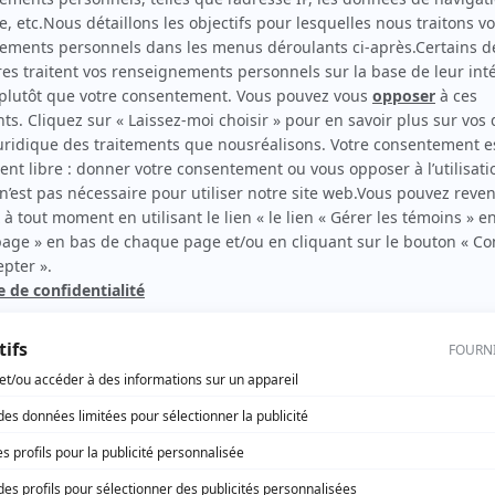
Sorcières
(
Michael Walker, jeune
2023
-
2025
)
L'air d'aller
(
Stuart Duchamp
)
rd Therrien carbure à son petit écran. Celui qu’on surnomme parfois «l’encyclopédie 
1996 à 2001. Sa spécialité: la télé québécoise. On peut l’entendre régulièrement