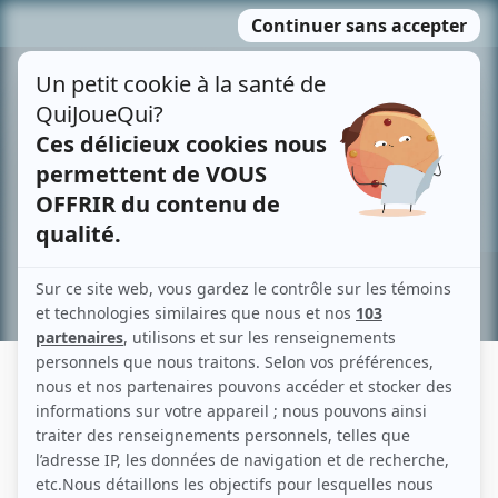
Passer
MENU
au
contenu
Recherche avancée »
RUSSELL GOLDMAN
Liens
Fiche de Russell Goldman sur Showbizz.net