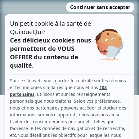
Passer
MENU
au
contenu
Recherche avancée »
ROSALIE THOUIN
Liens
Fiche de Rosalie Thouin sur Showbizz.net