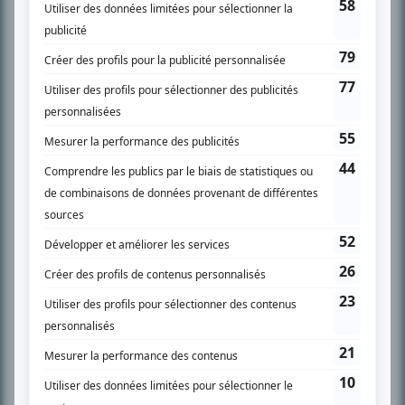
son petit écran. Celui qu’on surnomme parfois «l’encyclopédie de la
télévision» a d’abord oeuvré au magazine TV Hebdo de 1996 à 2001. Sa
spécialité: la télé québécoise. On peut l’entendre régulièrement commenter
l’actualité télévisuelle au 98,5.
En savoir plus »
SUR LE RÉSEAU BIZZ MÉDIA
PLAN DU SITE
Accueil
Liste des oeuvres
Liste des comédiens
Recherche avancée
À propos