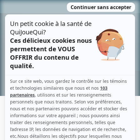
Passer
MENU
au
contenu
Recherche avancée »
ROGER RACINE
Liens
Fiche de Roger Racine sur Showbizz.net