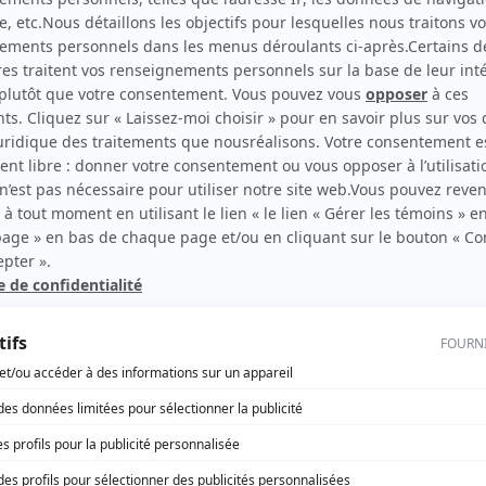
Watatatow
Auteur
CTYVON
Auteur
rd Therrien carbure à son petit écran. Celui qu’on surnomme parfois «l’encyclopédie 
1996 à 2001. Sa spécialité: la télé québécoise. On peut l’entendre régulièrement