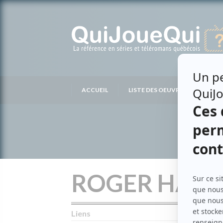
Passer
au
contenu
ACCUEIL
LISTE DES OEUVRES
LIS
ROGER HAR
Liens