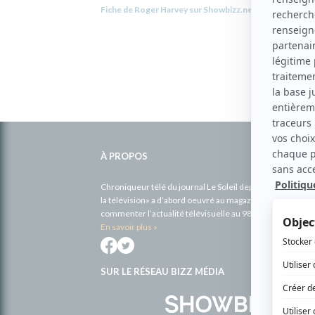
Fiche de Roger Harvey sur Showbizz.net
Informations
complémentaires
À PROPOS
Chroniqueur télé du journal Le Soleil depuis 2001, Richa
la télévision» a d’abord oeuvré au magazine TV Hebdo de 
commenter l’actualité télévisuelle au 98,5.
En savoir plus »
SUR LE RÉSEAU BIZZ MÉDIA