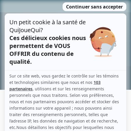
Passer
MENU
au
contenu
Recherche avancée »
ROGER DESORMIERS
Liens
Fiche de Roger Desormiers sur Showbizz.net