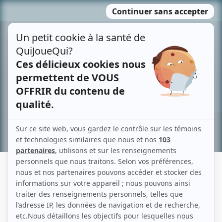
Passer
MENU
au
contenu
Recherche avancée »
ROBERT POWELL
Liens
Fiche de Robert Powell sur Showbizz.net