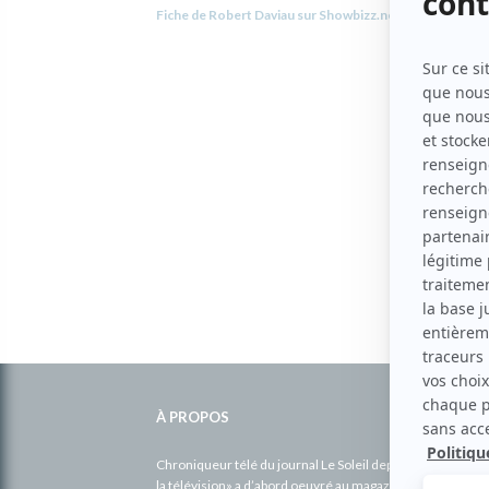
Fiche de Robert Daviau sur Showbizz.net
Informations
complémentaires
À PROPOS
Chroniqueur télé du journal Le Soleil depuis 2001, Richa
la télévision» a d’abord oeuvré au magazine TV Hebdo de 