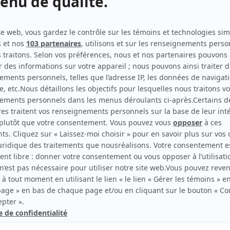
C'est comme ça que je t'aime
(
M. Simard
2022
-
2024
)
Oka, un été indien (Indian Summer : The Oka Crisis)
(
Yvon
Picotte
)
Omertà, La loi du silence
(
Jean-Claude Gervais
)
Les grands procès: L'affaire Durand
(
Hubert Labelle
)
Les grands procès: L'abbé Delorme
(
Spectateur
)
Scoop
(
Client snack
1993
)
Marie Guyart, veuve Martin ou la double vie de Mère
Marie de l'Incarnation
(
L'Indien
)
rd Therrien carbure à son petit écran. Celui qu’on surnomme parfois «l’encyclopédie 
1996 à 2001. Sa spécialité: la télé québécoise. On peut l’entendre régulièrement