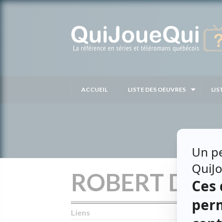
Passer
au
contenu
ACCUEIL
LISTE DES OEUVRES
LIS
ROBERT DAV
Liens