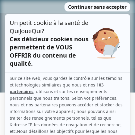
Passer
MENU
au
contenu
Recherche avancée »
ROBERT CHRISTIE
Liens
Fiche de Robert Christie sur Showbizz.net