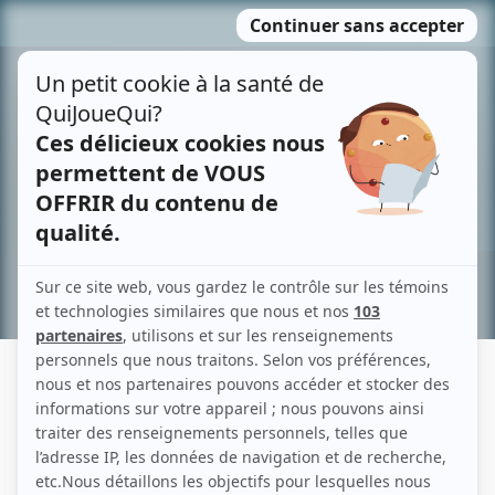
Passer
MENU
au
contenu
Recherche avancée »
RITA TABBAKH