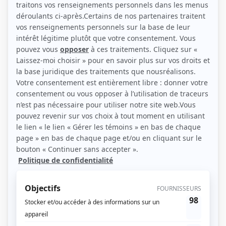
(Source: Showbizz.net / Serge Cloutier)
Liens
Fiche de Rita Tabbakh sur Showbizz.net
Personnages
L'oeil du cyclone
(
Marysol
2025
)