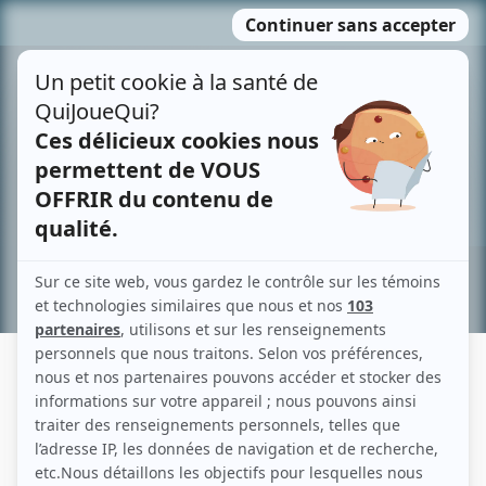
Passer
MENU
au
contenu
Recherche avancée »
RICHARD SPEER