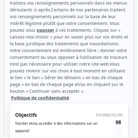
Cinoche.com (Photographe: Patrick Lamarche)
Liens
Fiche de Richard Speer sur Showbizz.net
Contributions
Agence Brainsto
Producteur exécutif
Mr Big
Producteur exécutif
Passe-Partout
Producteur exécutif
Bon Cop, Bad Cop
Producteur exécutif
Passez au salon
Producteur exécutif