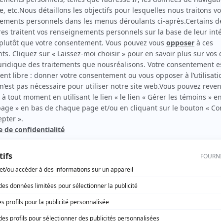
Les grands procès: L'affaire Durand
(
Cecil Wingo
)
Blanche
(
Bûcheron
)
rd Therrien carbure à son petit écran. Celui qu’on surnomme parfois «l’encyclopédie 
1996 à 2001. Sa spécialité: la télé québécoise. On peut l’entendre régulièrement