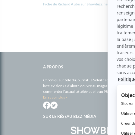
Fiche de Richard Aubé sur Showbizz.net
Informations
complémentaires
À PROPOS
Chroniqueur télé du journal Le Soleil depuis 2001, Richa
la télévision» a d’abord oeuvré au magazine TV Hebdo de 
commenter l’actualité télévisuelle au 98,5.
En savoir plus »
SUR LE RÉSEAU BIZZ MÉDIA