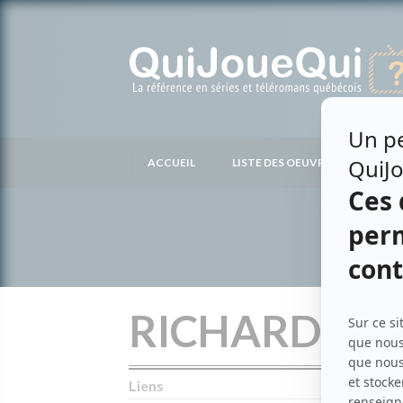
Passer
au
contenu
ACCUEIL
LISTE DES OEUVRES
LIS
RICHARD AU
Liens